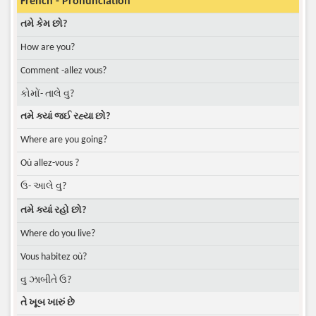
French - Pronunciation
તમે કેમ છો?
How are you?
Comment -allez vous?
કોમોં- તાલે વુ?
તમે ક્યાં જઈ રહ્યા છો?
Where are you going?
Où allez-vous ?
ઉ- આલે વુ?
તમે ક્યાં રહો છો?
Where do you live?
Vous habitez où?
વુ ઝાબીતે ઉ?
તે ખૂબ ખારું છે