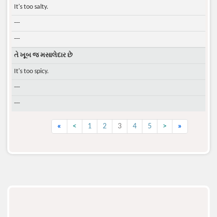
It's too salty.
---
---
તે ખૂબ જ મસાલેદાર છે
It's too spicy.
---
---
«
<
1
2
3
4
5
>
»