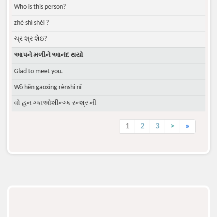
Who is this person?
zhè shì shéi ?
ચ્ર શ્ર શેઇ?
આપને મળીને આનંદ થયો
Glad to meet you.
Wǒ hěn gāoxìng rènshi nǐ
વો હન ગ્કાઓશીન્ગ્ક રન્શ્ર ની
1
2
3
>
»