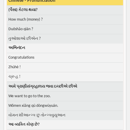
Chinese - Pronunciation
(પૈસા) કેટલા થયા?
How much (money) ?
Duōshǎo qián ?
તુઓશાઓ છીએન ?
અભિનંદન
Congratulations
Zhùhè !
ચ્રુ હ !
અમે પ્રાણીસંગ્રહાલય જવા ઇચ્છીએ છીએ
We want to go to the zoo.
Wǒmen xiǎng qù dòngwùyuán.
વોમન શીઆન્ગ્ક છુ તોન્ગ્ક્વુયુઆન
આ વ્યક્તિ કોણ છે?